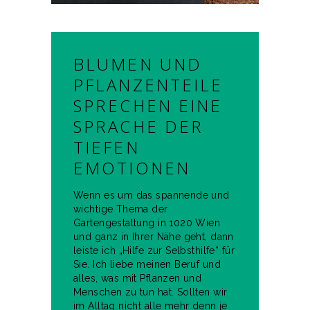
BLUMEN UND
PFLANZENTEILE
SPRECHEN EINE
SPRACHE DER
TIEFEN
EMOTIONEN
Wenn es um das spannende und
wichtige Thema der
Gartengestaltung in 1020 Wien
und ganz in Ihrer Nähe geht, dann
leiste ich „Hilfe zur Selbsthilfe“ für
Sie. Ich liebe meinen Beruf und
alles, was mit Pflanzen und
Menschen zu tun hat. Sollten wir
im Alltag nicht alle mehr denn je