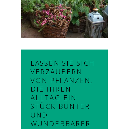
LASSEN SIE SICH
VERZAUBERN
VON PFLANZEN,
DIE IHREN
ALLTAG EIN
STÜCK BUNTER
UND
WUNDERBARER