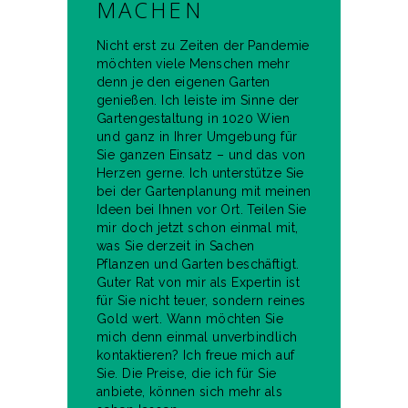
MACHEN
Nicht erst zu Zeiten der Pandemie
möchten viele Menschen mehr
denn je den eigenen Garten
genießen. Ich leiste im Sinne der
Gartengestaltung in 1020 Wien
und ganz in Ihrer Umgebung für
Sie ganzen Einsatz – und das von
Herzen gerne. Ich unterstütze Sie
bei der Gartenplanung mit meinen
Ideen bei Ihnen vor Ort. Teilen Sie
mir doch jetzt schon einmal mit,
was Sie derzeit in Sachen
Pflanzen und Garten beschäftigt.
Guter Rat von mir als Expertin ist
für Sie nicht teuer, sondern reines
Gold wert. Wann möchten Sie
mich denn einmal unverbindlich
kontaktieren? Ich freue mich auf
Sie. Die Preise, die ich für Sie
anbiete, können sich mehr als