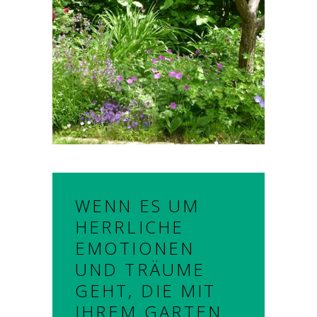
WENN ES UM
HERRLICHE
EMOTIONEN
UND TRÄUME
GEHT, DIE MIT
IHREM GARTEN