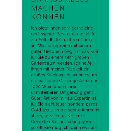
ACHEN K
ÖNNEN
Ich biete Ihnen sehr gerne eine
umfassende Beratung und „Hilfe
zur Selbsthilfe“ für Ihren Garten
an. Was erfolgreich mit einem
guten Gespräch beginnt, das kann
für Sie zu einem sehr großen
Gartentraum werden. Ich helfe
Ihnen mit meiner Tätigkeit ein
großes Stück weiter, wenn es um
die passende Gartengestaltung in
1020 Wien und in Ihrer
unmittelbaren Umgebung geht.
Guter Rat von mir als Expertin ist
für Sie nicht teuer, sondern pures
Gold wert. Ich bin sehr erfahren in
allem, was ich für Sie leiste.
Genießen Sie Ihr „feeling good“
so oft wie möglich, denn es nützt