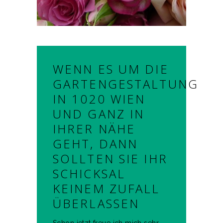
WENN ES UM DIE
GARTENGESTALTUNG
IN 1020 WIEN
UND GANZ IN
IHRER NÄHE
GEHT, DANN
SOLLTEN SIE IHR
SCHICKSAL
KEINEM ZUFALL
ÜBERLASSEN