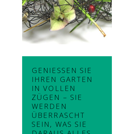
GENIESSEN SIE I
HREN GARTEN I
N VOLLEN Z
ÜGEN – SIE W
ERDEN Ü
BERRASCHT S
EIN, WAS SIE D
ARAUS ALLES M