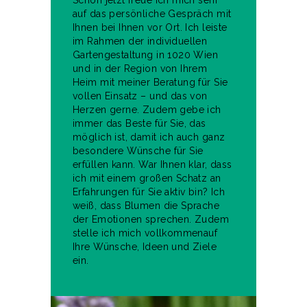
Schon jetzt freue ich mich sehr
auf das persönliche Gespräch mit
Ihnen bei Ihnen vor Ort. Ich leiste
im Rahmen der individuellen
Gartengestaltung in 1020 Wien
und in der Region von Ihrem
Heim mit meiner Beratung für Sie
vollen Einsatz – und das von
Herzen gerne. Zudem gebe ich
immer das Beste für Sie, das
möglich ist, damit ich auch ganz
besondere Wünsche für Sie
erfüllen kann. War Ihnen klar, dass
ich mit einem großen Schatz an
Erfahrungen für Sie aktiv bin? Ich
weiß, dass Blumen die Sprache
der Emotionen sprechen. Zudem
stelle ich mich vollkommenauf
Ihre Wünsche, Ideen und Ziele
ein.