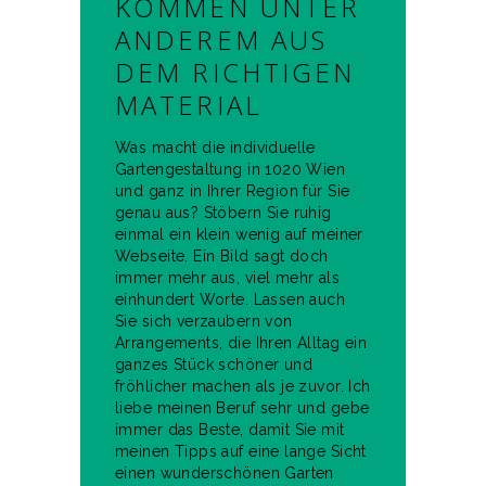
KOMMEN UNTER
ANDEREM AUS
DEM RICHTIGEN
MATERIAL
Was macht die individuelle
Gartengestaltung in 1020 Wien
und ganz in Ihrer Region für Sie
genau aus? Stöbern Sie ruhig
einmal ein klein wenig auf meiner
Webseite. Ein Bild sagt doch
immer mehr aus, viel mehr als
einhundert Worte. Lassen auch
Sie sich verzaubern von
Arrangements, die Ihren Alltag ein
ganzes Stück schöner und
fröhlicher machen als je zuvor. Ich
liebe meinen Beruf sehr und gebe
immer das Beste, damit Sie mit
meinen Tipps auf eine lange Sicht
einen wunderschönen Garten