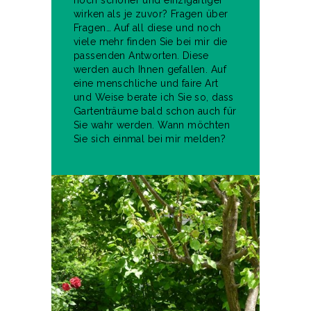
noch schöner und einzigartiger
wirken als je zuvor? Fragen über
Fragen… Auf all diese und noch
viele mehr finden Sie bei mir die
passenden Antworten. Diese
werden auch Ihnen gefallen. Auf
eine menschliche und faire Art
und Weise berate ich Sie so, dass
Gartenträume bald schon auch für
Sie wahr werden. Wann möchten
Sie sich einmal bei mir melden?