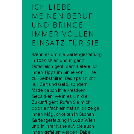
ICH LIEBE
MEINEN BERUF
UND BRINGE
IMMER VOLLEN
EINSATZ FÜR SIE
Wenn es um die Gartengestaltung
in 1020 Wien und in ganz
Österreich geht, dann liefere ich
Ihnen Tipps im Sinne von „Hilfe
zur Selbsthilfe“. Das spart nicht
nur Zeit und Geld, sondern
fördert auch Ihre kreativen
Gedanken, wenn es um die
Zukunft geht. Rufen Sie mich
doch einfach einmal an.Ich zeige
Ihnen Möglichkeiten in Sachen
Gartengestaltung in 1020 Wien
und in Ihrer Nähe auf, die auch
Ihnen gefallen werden. Dabei