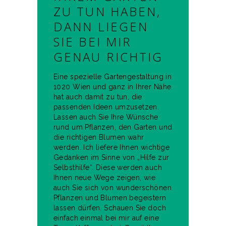
ZU TUN HABEN,
DANN LIEGEN
SIE BEI MIR
GENAU RICHTIG
Eine spezielle Gartengestaltung in
1020 Wien und ganz in Ihrer Nähe
hat auch damit zu tun, die
passenden Ideen umzusetzen.
Lassen auch Sie Ihre Wünsche
rund um Pflanzen, den Garten und
die richtigen Blumen wahr
werden. Ich liefere Ihnen wichtige
Gedanken im Sinne von „Hilfe zur
Selbsthilfe“. Diese werden auch
Ihnen neue Wege zeigen, wie
auch Sie sich von wunderschönen
Pflanzen und Blumen begeistern
lassen dürfen. Schauen Sie doch
einfach einmal bei mir auf eine