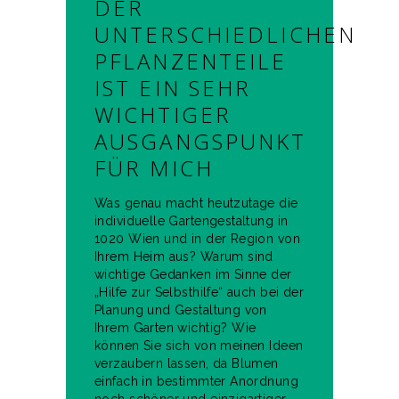
DER
UNTERSCHIEDLICHEN
PFLANZENTEILE
IST EIN SEHR
WICHTIGER
AUSGANGSPUNKT
FÜR MICH
Was genau macht heutzutage die
individuelle Gartengestaltung in
1020 Wien und in der Region von
Ihrem Heim aus? Warum sind
wichtige Gedanken im Sinne der
„Hilfe zur Selbsthilfe“ auch bei der
Planung und Gestaltung von
Ihrem Garten wichtig? Wie
können Sie sich von meinen Ideen
verzaubern lassen, da Blumen
einfach in bestimmter Anordnung