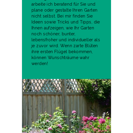
arbeite ich beratend für Sie und
plane oder gestalte Ihren Garten
nicht selbst. Bei mir finden Sie
Ideen sowie Tricks und Tipps, die
Ihnen aufzeigen, wie Ihr Garten
noch schöner, bunter,
lebensfroher und individueller als
je zuvor wird. Wenn zarte Blüten
ihre ersten Flügel bekommen,
können Wunschträume wahr
werden!